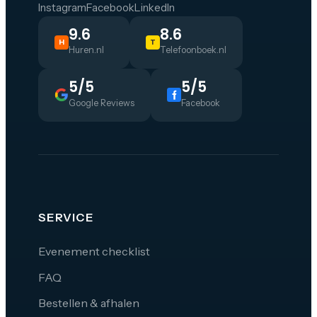
Instagram
Facebook
LinkedIn
9.6
8.6
H
T
Huren.nl
Telefoonboek.nl
5/5
5/5
Google Reviews
Facebook
SERVICE
Evenement checklist
FAQ
Bestellen & afhalen