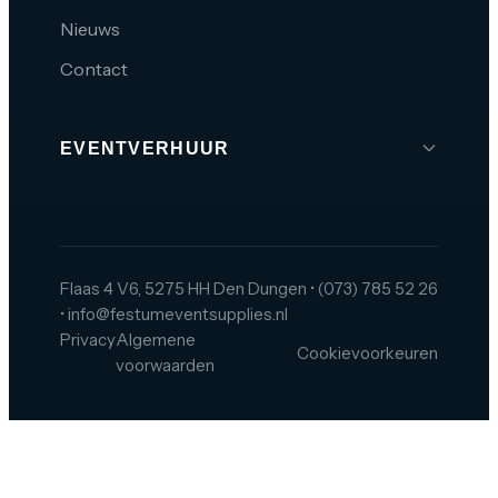
Nieuws
Contact
EVENTVERHUUR
Brabant
Den Bosch
Tilburg
Flaas 4 V6, 5275 HH Den Dungen
•
(073) 785 52 26
•
info@festumeventsupplies.nl
Eindhoven
Privacy
Algemene
Cookievoorkeuren
Breda
voorwaarden
Helmond
Oss
Zeeland