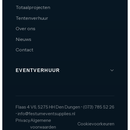
Totaalprojecten
Tentenverhuur
Over ons
Nieuws
Contact
EVENTVERHUUR
Brabant
Den Bosch
Tilburg
Flaas 4 V6, 5275 HH Den Dungen
•
(073) 785 52 26
•
info@festumeventsupplies.nl
Eindhoven
Privacy
Algemene
Cookievoorkeuren
Breda
voorwaarden