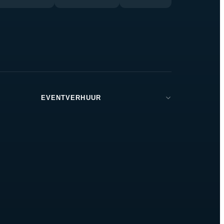
EVENTVERHUUR
Brabant
Den Bosch
Tilburg
Eindhoven
Breda
Helmond
Oss
Zeeland