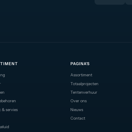
TIMENT
PAGINA'S
ing
Assortiment
r
Totaalprojecten
nen
Tentenverhuur
oebehoren
Over ons
 & servies
Nieuws
Contact
geluid