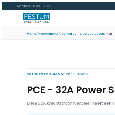
Ma t/m vr: 09:00 - 17:00
/
/
/
Home
Assortiment
Krachtstroom & verdeeldozen
PCE - 
KRACHTSTROOM & VERDEELDOZEN
PCE - 32A Power Sp
Deze 32A krachtstroomverdeler heeft een k