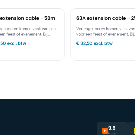
extension cable - 50m
63A extension cable - 
ngsnoeren komen vaak van pas
Verlengsnoeren komen vaak van
een feest of evenement. Bij
voor een feest of evenement. Bij
m Event Supplies kun je
Festum Event Supplies kun je
,50
excl. btw
€ 32,50
excl. btw
ngkabels (230 of 400 V), haspels,
verlengkabels (230 of 400 V), ha
eldozen en kabbelmatten.
verdeeldozen en kabbelmatten.
9.6
H
Huren.nl