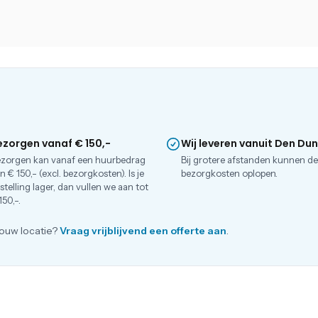
ezorgen vanaf € 150,-
Wij leveren vanuit Den Du
zorgen kan vanaf een huurbedrag
Bij grotere afstanden kunnen d
n € 150,- (excl. bezorgkosten). Is je
bezorgkosten oplopen.
stelling lager, dan vullen we aan tot
150,-.
ouw locatie?
Vraag vrijblijvend een offerte aan
.