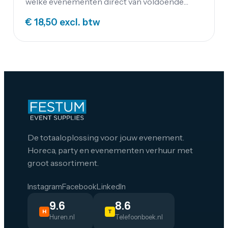
welke evenementen direct van voldoende
stroom voorziet. Op diverse feestlocaties
€ 18,50
excl. btw
maar ook op aggregaten kun je deze 32
Ampère krachtstroomverdeler aansluiten.
De totaaloplossing voor jouw evenement.
Horeca, party en evenementen verhuur met
groot assortiment.
Instagram
Facebook
LinkedIn
9.6
8.6
H
T
Huren.nl
Telefoonboek.nl