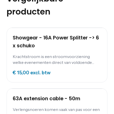
producten
Showgear - 16A Power Splitter -> 6
x schuko
Krachtstroom is een stroomvoorziening
welke evenementen direct van voldoende
stroom voorziet. Op diverse feestlocaties
€ 15,00
excl. btw
maar ook op aggregaten kun je deze 16
Ampère krachtstroomverdeler aansluiten.
63A extension cable - 50m
Verlengsnoeren komen vaak van pas voor een