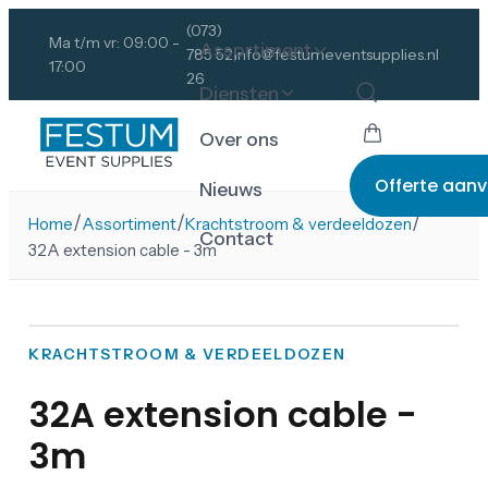
(073)
Ma t/m vr: 09:00 -
Assortiment
785 52
info@festumeventsupplies.nl
17:00
26
Diensten
Over ons
Offerte aan
Nieuws
/
/
/
Home
Assortiment
Krachtstroom & verdeeldozen
Contact
32A extension cable - 3m
KRACHTSTROOM & VERDEELDOZEN
32A extension cable -
3m