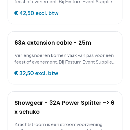
feest of evenement. Bij Festum Event Supplies
kun je verlengkabels (230 of 400 V), haspels,
€ 42,50
excl. btw
verdeeldozen en kabbelmatten.
63A extension cable - 25m
Verlengsnoeren komen vaak van pas voor een
feest of evenement. Bij Festum Event Supplies
kun je verlengkabels (230 of 400 V), haspels,
€ 32,50
excl. btw
verdeeldozen en kabbelmatten.
Showgear - 32A Power Splitter -> 6
x schuko
Krachtstroom is een stroomvoorziening