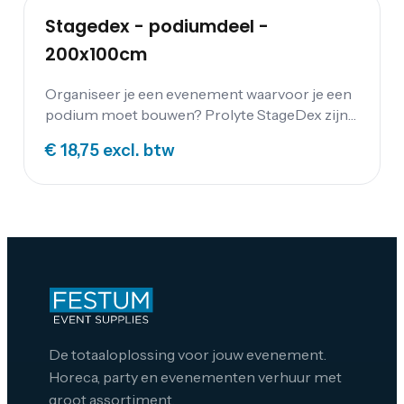
Stagedex - podiumdeel -
200x100cm
Organiseer je een evenement waarvoor je een
podium moet bouwen? Prolyte StageDex zijn
zeer stevige decks voor het bouwen van podia
€ 18,75
excl. btw
en verhoogde vloeren. Huur je podium bij
Festum Event Supplies.
De totaaloplossing voor jouw evenement.
Horeca, party en evenementen verhuur met
groot assortiment.