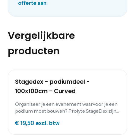
offerte aan
.
Vergelijkbare
producten
Stagedex - podiumdeel -
100x100cm - Curved
Organiseer je een evenement waarvoor je een
podium moet bouwen? Prolyte StageDex zijn
zeer stevige decks voor het bouwen van podia
€ 19,50
excl. btw
en verhoogde vloeren. Huur je podium bij
Festum Event Supplies.