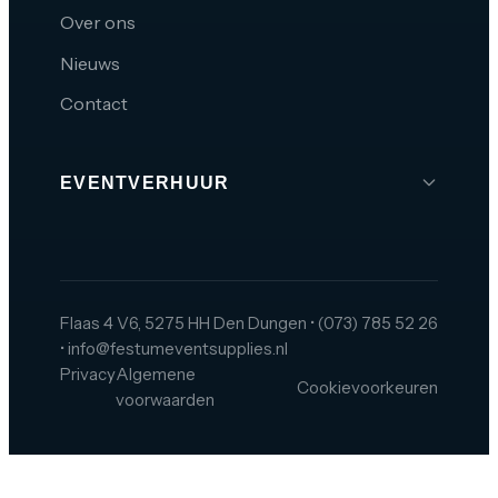
Over ons
Nieuws
Contact
EVENTVERHUUR
Brabant
Den Bosch
Tilburg
Flaas 4 V6, 5275 HH Den Dungen
•
(073) 785 52 26
•
info@festumeventsupplies.nl
Eindhoven
Privacy
Algemene
Cookievoorkeuren
Breda
voorwaarden
Helmond
Oss