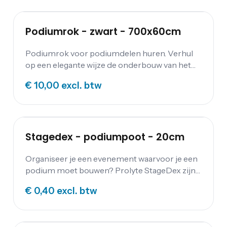
Podiumrok - zwart - 700x60cm
Podiumrok voor podiumdelen huren. Verhul
op een elegante wijze de onderbouw van het
podium.
€ 10,00
excl. btw
Stagedex - podiumpoot - 20cm
Organiseer je een evenement waarvoor je een
podium moet bouwen? Prolyte StageDex zijn
zeer stevige decks voor het bouwen van podia
€ 0,40
excl. btw
en verhoogde vloeren. Huur je podium bij
Festum Event Supplies.