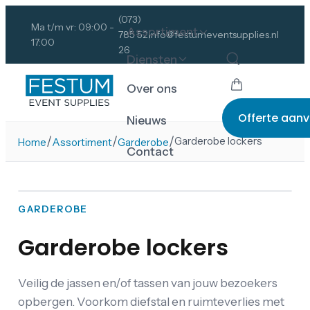
(073)
Ma t/m vr: 09:00 -
Assortiment
785 52
info@festumeventsupplies.nl
17:00
26
Diensten
Over ons
Offerte aan
Nieuws
/
/
/
Garderobe lockers
Home
Assortiment
Garderobe
Contact
GARDEROBE
Garderobe lockers
Veilig de jassen en/of tassen van jouw bezoekers
opbergen. Voorkom diefstal en ruimteverlies met