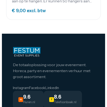
aan op te hangen. Er kunnen 50 hangers aan
op gehangen worden. In ons assortiment vind
€ 9,00
excl. btw
je de kledinghangers.
De totaaloplossing voor jouw evenement.
Horeca, party en evenementen verhuur met
groot assortiment.
Instagram
Facebook
LinkedIn
9.6
8.6
H
T
Huren.nl
Telefoonboek.nl