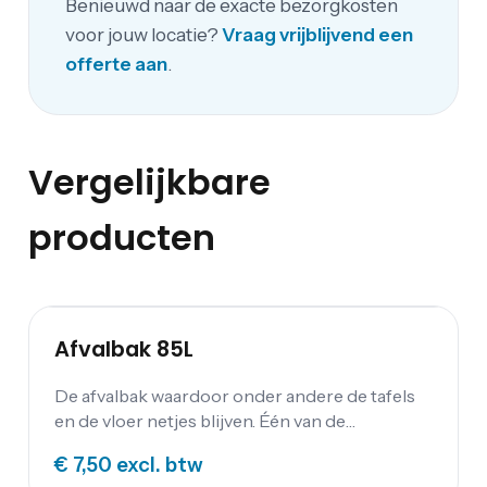
Benieuwd naar de exacte bezorgkosten
voor jouw locatie?
Vraag vrijblijvend een
offerte aan
.
Vergelijkbare
producten
Afvalbak 85L
De afvalbak waardoor onder andere de tafels
en de vloer netjes blijven. Één van de
benodigdheden voor ieder feest en
€ 7,50
excl. btw
evenement is de afvalbak. Deze handige