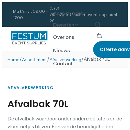
(073)
Ma t/m vr: 09:00 -
Assortiment
785 52
info@festumeventsupplies.nl
17:00
26
Diensten
Over ons
Offerte aan
Nieuws
/
/
/
Afvalbak 70L
Home
Assortiment
Afvalverwerking
Contact
AFVALVERWERKING
Afvalbak 70L
De afvalbak waardoor onder andere de tafels en de
vloer netjes blijven. Één van de benodigdheden