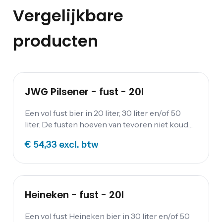
Vergelijkbare
producten
JWG Pilsener - fust - 20l
Een vol fust bier in 20 liter, 30 liter en/of 50
liter. De fusten hoeven van tevoren niet koud
te worden gezet; wanneer aangesloten worden
€ 54,33
excl. btw
ze gekoeld door de biertap.
Heineken - fust - 20l
Een vol fust Heineken bier in 30 liter en/of 50