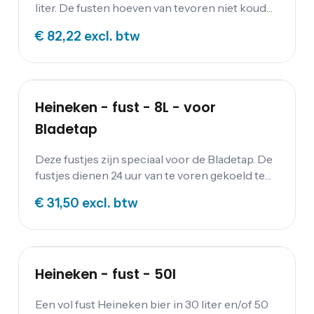
liter. De fusten hoeven van tevoren niet koud
te worden gezet; wanneer aangesloten worden
€ 82,22
excl. btw
ze gekoeld door de biertap.
Heineken - fust - 8L - voor
Bladetap
Deze fustjes zijn speciaal voor de Bladetap. De
fustjes dienen 24 uur van te voren gekoeld te
worden.
€ 31,50
excl. btw
Heineken - fust - 50l
Een vol fust Heineken bier in 30 liter en/of 50