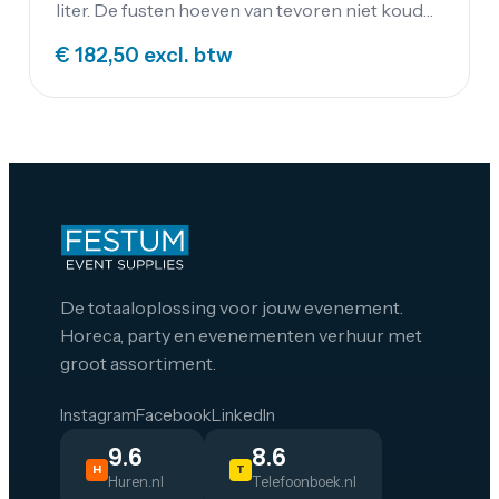
liter. De fusten hoeven van tevoren niet koud
te worden gezet; wanneer aangesloten worden
€ 182,50
excl. btw
ze gekoeld door de biertap.
De totaaloplossing voor jouw evenement.
Horeca, party en evenementen verhuur met
groot assortiment.
Instagram
Facebook
LinkedIn
9.6
8.6
H
T
Huren.nl
Telefoonboek.nl