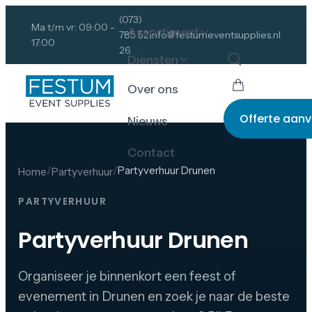
(073)
Ma t/m vr: 09:00 -
Assortiment
785 52
info@festumeventsupplies.nl
17:00
26
Diensten
Over ons
Offerte aan
Nieuws
Contact
/
/
Partyverhuur Drunen
Home
Partyverhuur
PARTYVERHUUR
Partyverhuur Drunen
Organiseer je binnenkort een feest of
evenement in Drunen en zoek je naar de beste