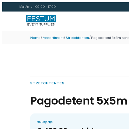
Ma t/m vr: 09:00 - 17:00
/
/
/
Home
Assortiment
Stretchtenten
Pagodetent 5x5m zand
STRETCHTENTEN
Pagodetent 5x5m 
Huurprijs