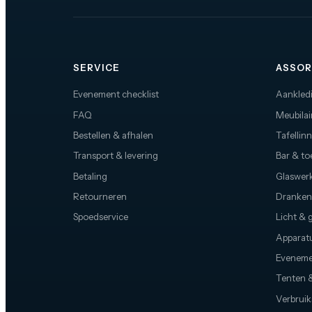
SERVICE
ASSOR
Evenement checklist
Aankled
FAQ
Meubilai
Bestellen & afhalen
Tafellin
Transport & levering
Bar & t
Betaling
Glaswerk
Retourneren
Dranken
Spoedservice
Licht & 
Apparat
Eveneme
Tenten &
Verbruik