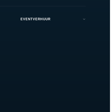
EVENTVERHUUR
Brabant
Den Bosch
Tilburg
Eindhoven
Breda
Helmond
Oss
Zeeland
Amsterdam
Rotterdam
Utrecht
Drunen