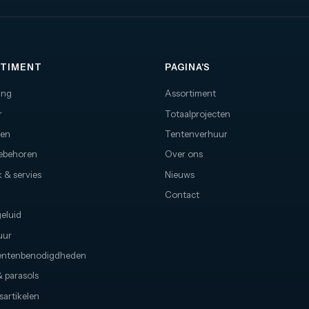
TIMENT
PAGINA'S
ing
Assortiment
r
Totaalprojecten
nen
Tentenverhuur
oebehoren
Over ons
 & servies
Nieuws
Contact
geluid
uur
ntenbenodigdheden
 parasols
sartikelen