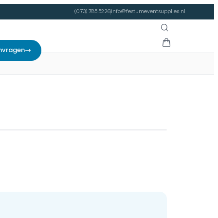
(073) 785 52 26
info@festumeventsupplies.nl
nvragen