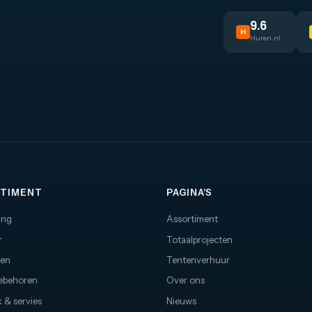
9.6
H
Huren.nl
TIMENT
PAGINA'S
ing
Assortiment
r
Totaalprojecten
nen
Tentenverhuur
oebehoren
Over ons
 & servies
Nieuws