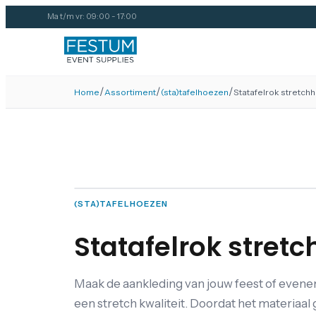
Ma t/m vr: 09:00 - 17:00
/
/
/
Home
Assortiment
(sta)tafelhoezen
Statafelrok stretch
(STA)TAFELHOEZEN
Statafelrok stret
Maak de aankleding van jouw feest of eveneme
een stretch kwaliteit. Doordat het materiaal