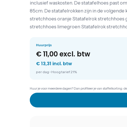
inclusief waskosten. De statafelhoes past o
85cm. De statafelrokken zijn in de volgende
stretchhoes oranje Statafelrok stretchhoes g
stretchhoes limegroen Statafelrok stretchho
Huurprijs
€ 11,00
excl. btw
€ 13,31 incl. btw
per dag
•
Hoog tarief 21%
Huur je voor meerdere dagen? Dan profiteer je van staffelkorting: d