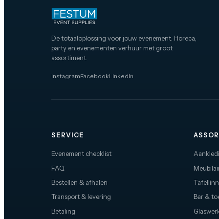
De totaaloplossing voor jouw evenement. Horeca,
party en evenementen verhuur met groot
assortiment.
Instagram
Facebook
LinkedIn
SERVICE
ASSOR
Evenement checklist
Aankled
FAQ
Meubilai
Bestellen & afhalen
Tafellin
Transport & levering
Bar & t
Betaling
Glaswerk