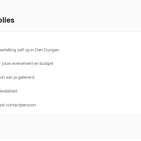
lies
estelling zelf op in Den Dungen.
r jouw evenement en budget.
on aan je geleverd.
xibiliteit.
vast contactpersoon.