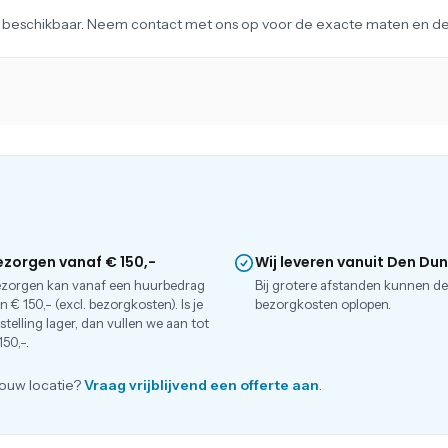
ag beschikbaar. Neem contact met ons op voor de exacte maten en det
ezorgen vanaf € 150,-
Wij leveren vanuit Den Du
zorgen kan vanaf een huurbedrag
Bij grotere afstanden kunnen d
n € 150,- (excl. bezorgkosten). Is je
bezorgkosten oplopen.
stelling lager, dan vullen we aan tot
150,-.
ouw locatie?
Vraag vrijblijvend een offerte aan
.