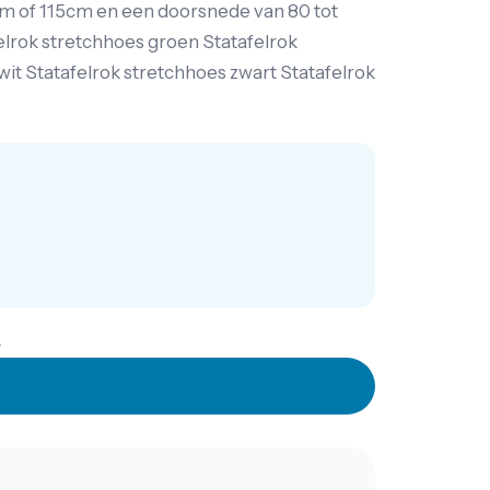
cm of 115cm en een doorsnede van 80 tot
elrok stretchhoes groen Statafelrok
wit Statafelrok stretchhoes zwart Statafelrok
.