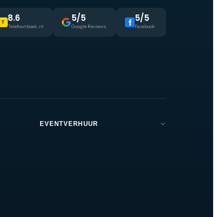
8.6
5/5
5/5
T
Telefoonboek.nl
Google Reviews
Facebook
EVENTVERHUUR
Brabant
Den Bosch
Tilburg
Eindhoven
Breda
Helmond