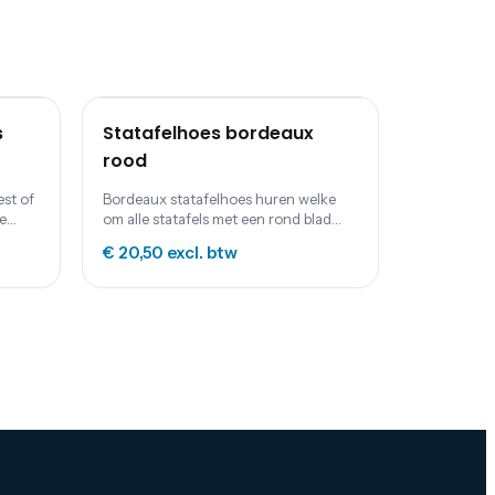
s
Statafelhoes bordeaux
rood
st of
Bordeaux statafelhoes huren welke
e
om alle statafels met een rond blad
past.
€ 20,50
excl. btw
kt van
et
 hoes
. De
hoes
 een
f
tot