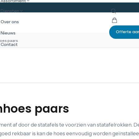
Assortiment
Diensten
Over ons
Offerte aa
Nieuws
hoes paars
Contact
chhoes paars
nt af door de statafels te voorzien van statafelrokken. D
 goed rekbaar is kan de hoes eenvoudig worden geïnstalleer