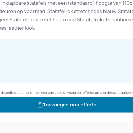
m inklapbare statafels met een (standaard) hoogte van 110
 kleuren op voorraad: Statafelrok stretchhoes blauw Stataf
eel Statafelrok stretchhoes rood Statafelrok stretchhoes 
es leather look
e dagprijs wordt niet simpelweg verdubbeld. Vraag een offerte aan voor de exacte prijzen
Toevoegen aan offerte