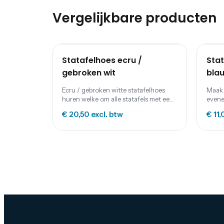
Vergelijkbare producten
Statafelhoes ecru /
Stat
gebroken wit
bla
Ecru / gebroken witte statafelhoes
Maak 
huren welke om alle statafels met een
evene
rond blad past.
voorz
€ 20,50
excl. btw
€ 11
stret
van e
mater
eenvo
huurpr
inclu
past 
(stan
115cm
85cm.