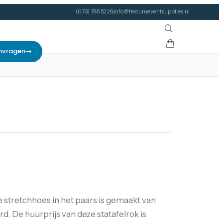
(073) 785 52 26
info@festumeventsupplies.nl
nvragen
e stretchhoes in het paars is gemaakt van
d. De huurprijs van deze statafelrok is