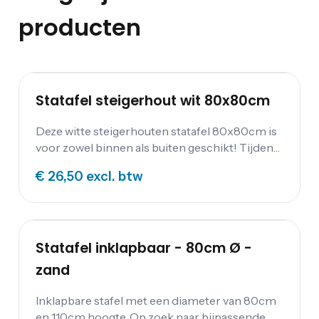
producten
Statafel steigerhout wit 80x80cm
Deze witte steigerhouten statafel 80x80cm is
voor zowel binnen als buiten geschikt! Tijdens
een tuinfeest kunt je bijvoorbeeld een knusse
€ 26,50
excl. btw
sfeer creëren met deze steigerhouten statafel.
Het blad van deze steigerhouten statafel kan
eraf gehaald worden.
Statafel inklapbaar - 80cm Ø -
zand
Inklapbare stafel met een diameter van 80cm
en 110cm hoogte. Op zoek naar bijpassende