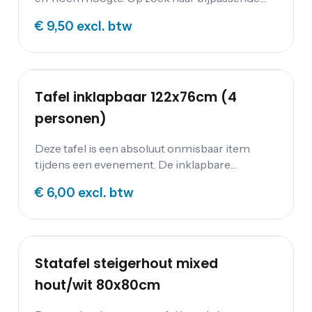
extra's? Neem een kijkje bij de bijbehorende
€ 9,50
excl. btw
tafelrokken en tafellinnen , beschikbaar in
allerlei kleuren.
Tafel inklapbaar 122x76cm (4
personen)
Deze tafel is een absoluut onmisbaar item
tijdens een evenement. De inklapbare
donkerhouten tafel is niet alleen praktisch in
€ 6,00
excl. btw
gebruik, maar tevens makkelijk schoon te
maken. Mooi aan te kleden met bijpassende
tafellinnen. Deze tafel is voor 4 personen.
Bijpassend tafelkleed: Tafelkleed linnen wit
137x145cm Diner tafels: Tafel inklapbaar
Statafel steigerhout mixed
122x76cm (4 personen) Tafel inklapbaar
hout/wit 80x80cm
183x76cm (6 personen) Tafel rond 120cm Ø (6
personen) Tafel rond 150cm Ø (8 personen)