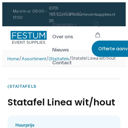
(073)
Ma t/m vr: 09:00 -
Assortiment
785 52
info@festumeventsupplies.nl
17:00
26
Diensten
Over ons
Offerte aan
Nieuws
/
/
/
Statafel Linea wit/hout
Home
Assortiment
(Sta)tafels
Contact
(STA)TAFELS
Statafel Linea wit/hout
Huurprijs