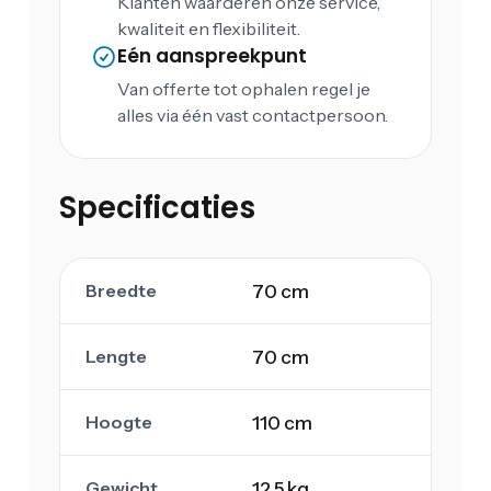
Klanten waarderen onze service,
kwaliteit en flexibiliteit.
Eén aanspreekpunt
Van offerte tot ophalen regel je
alles via één vast contactpersoon.
Specificaties
Breedte
70 cm
Lengte
70 cm
Hoogte
110 cm
Gewicht
12,5 kg