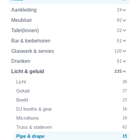
Aankleding
24
Meubilair
82
Tafel(linnen)
22
Bar & toebehoren
51
Glaswerk & servies
120
Dranken
51
Licht & geluid
235
Licht
39
Geluid
27
Beeld
23
DJ booths & gear
16
Microfoons
19
Truss & statieven
62
Pipe & drape
15