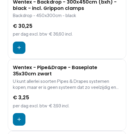
Wentex - Backdrop - 300x450cm (bxh) -
black - incl. Grippon clamps
Backdrop - 450x300cm - black
€ 30,25
per dag
excl. btw
· € 36,60 incl.
Wentex - Pipe&Drape - Baseplate
35x30cm zwart
U kunt allerlei soorten Pipes & Drapes systemen
kopen, maar er is geen systeem dat zo veelzijdig en
makkelijk te gebruiken is als WENTEX® Pipes &
€ 3,25
Drapes. Door pure innovaties is ons Pipes & Drapes
systeem veel gemakkelijker te verplaatsen dan welk
per dag
excl. btw
· € 3,93 incl.
ander systeem op de markt dan ook. Het is ook zeer
decoratief. Dat alles maakt het de nummer 1 keuze
voor theaters, evenementen, bedrijfspanden,
tentoonstellingen en nog veel meer.