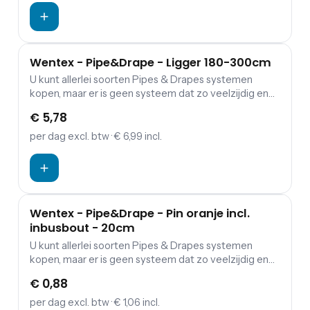
decoratief. Dat alles maakt het de nummer 1 keuze
voor theaters, evenementen, bedrijfspanden,
tentoonstellingen en nog veel meer.
Wentex - Pipe&Drape - Ligger 180-300cm
U kunt allerlei soorten Pipes & Drapes systemen
kopen, maar er is geen systeem dat zo veelzijdig en
makkelijk te gebruiken is als WENTEX® Pipes &
€ 5,78
Drapes. Door pure innovaties is ons Pipes & Drapes
systeem veel gemakkelijker te verplaatsen dan welk
per dag
excl. btw
· € 6,99 incl.
ander systeem op de markt dan ook. Het is ook zeer
decoratief. Dat alles maakt het de nee. 1 keuze voor
theaters, evenementen, bedrijfspanden,
tentoonstellingen en nog veel meer.
Wentex - Pipe&Drape - Pin oranje incl.
inbusbout - 20cm
U kunt allerlei soorten Pipes & Drapes systemen
kopen, maar er is geen systeem dat zo veelzijdig en
makkelijk te gebruiken is als WENTEX® Pipes &
€ 0,88
Drapes. Door pure innovaties is ons Pipes & Drapes
systeem veel gemakkelijker te verplaatsen dan welk
per dag
excl. btw
· € 1,06 incl.