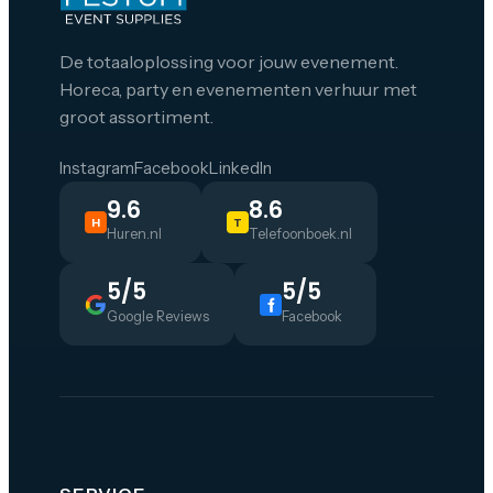
De totaaloplossing voor jouw evenement.
Horeca, party en evenementen verhuur met
groot assortiment.
Instagram
Facebook
LinkedIn
9.6
8.6
H
T
Huren.nl
Telefoonboek.nl
5/5
5/5
Google Reviews
Facebook