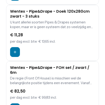
tentoonstellingen en nog veel meer.
Wentex - Pipe&Drape - Doek 120x280cm
zwart - 3 stuks
U kunt allerlei soorten Pipes & Drapes systemen
kopen, maar er is geen systeem dat zo veelzijdig en
makkelijk te gebruiken is als WENTEX® Pipes &
€ 11,28
Drapes. Door pure innovaties is ons Pipes & Drapes
systeem veel gemakkelijker te verplaatsen dan welk
per dag
excl. btw
· € 13,65 incl.
ander systeem op de markt dan ook. Het is ook zeer
decoratief. Dat alles maakt het de nee. 1 keuze voor
theaters, evenementen, bedrijfspanden,
tentoonstellingen en nog veel meer.
Wentex - Pipe&Drape - FOH set / zwart /
6m
De regie (Front Of House) is misschien wel de
belangrijkste positie tijdens een evenement. Vanaf
hier wordt alle bekabeling verdeeld naar de
€ 82,50
betreffende apparatuur. Eigenlijk is dit het hart van
het evenement. Vanwege de vele apparatuur op
per dag
excl. btw
· € 99,83 incl.
feesten of evenementen is het onontkoombaar om