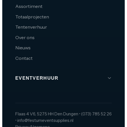
Assortiment
Totaalprojecten
Tentenverhuur
Over ons
Nieuws
Contact
EVENTVERHUUR
Brabant
Den Bosch
Tilburg
Flaas 4 V6, 5275 HH Den Dungen
•
(073) 785 52 26
•
info@festumeventsupplies.nl
Eindhoven