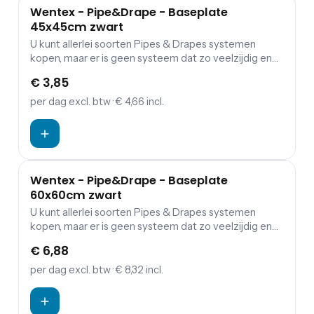
Wentex - Pipe&Drape - Baseplate
45x45cm zwart
U kunt allerlei soorten Pipes & Drapes systemen
kopen, maar er is geen systeem dat zo veelzijdig en
makkelijk te gebruiken is als WENTEX® Pipes &
€ 3,85
Drapes. Door pure innovaties is ons Pipes & Drapes
systeem veel gemakkelijker te verplaatsen dan welk
per dag
excl. btw
· € 4,66 incl.
ander systeem op de markt dan ook. Het is ook zeer
decoratief. Dat alles maakt het de nummer 1 keuze
voor theaters, evenementen, bedrijfspanden,
tentoonstellingen en nog veel meer.
Wentex - Pipe&Drape - Baseplate
60x60cm zwart
U kunt allerlei soorten Pipes & Drapes systemen
kopen, maar er is geen systeem dat zo veelzijdig en
makkelijk te gebruiken is als WENTEX® Pipes &
€ 6,88
Drapes. Door pure innovaties is ons Pipes & Drapes
systeem veel gemakkelijker te verplaatsen dan welk
per dag
excl. btw
· € 8,32 incl.
ander systeem op de markt dan ook. Het is ook zeer
decoratief. Dat alles maakt het de nee. 1 keuze voor
theaters, evenementen, bedrijfspanden,