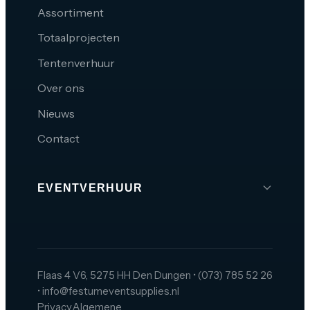
Assortiment
Totaalprojecten
Tentenverhuur
Over ons
Nieuws
Contact
EVENTVERHUUR
Brabant
Den Bosch
Tilburg
Flaas 4 V6, 5275 HH Den Dungen
•
(073) 785 52 26
•
info@festumeventsupplies.nl
Eindhoven
Privacy
Algemene