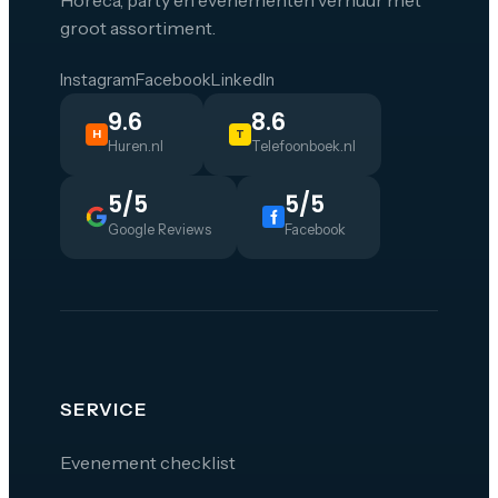
groot assortiment.
Instagram
Facebook
LinkedIn
9.6
8.6
H
T
Huren.nl
Telefoonboek.nl
5/5
5/5
Google Reviews
Facebook
SERVICE
Evenement checklist