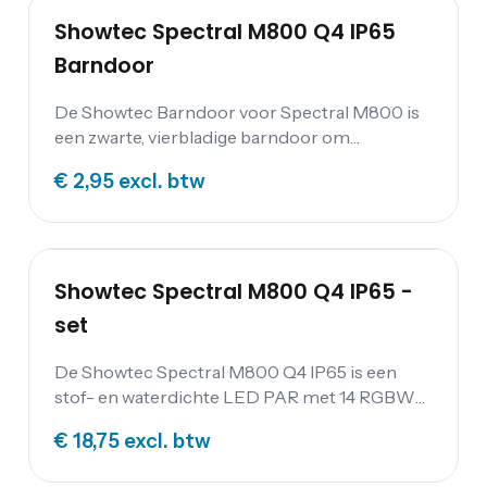
Showtec Spectral M800 Q4 IP65
Barndoor
De Showtec Barndoor voor Spectral M800 is
een zwarte, vierbladige barndoor om
handmatig de output te kunnen regelen van je
€ 2,95
excl. btw
Spectral M800 armatuur. Zijn degelijke
metalen constructie is ontworpen om de
gevaren van veelvoudig toeren te kunnen
overleven.
Showtec Spectral M800 Q4 IP65 -
set
De Showtec Spectral M800 Q4 IP65 is een
stof- en waterdichte LED PAR met 14 RGBW
LED's. De lamp heeft een PowerCON True1 in-
€ 18,75
excl. btw
en uitgang en een aansluiting voor DMX
aansturing. De Showtec Spectral M800 Q4