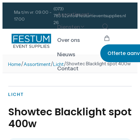
(073)
Ma t/m vr: 09:00 -
Assortiment
785 52
info@festumeventsupplies.nl
17:00
26
Diensten
Over ons
Offerte aan
Nieuws
/
/
/
Showtec Blacklight spot 400w
Home
Assortiment
Licht
Contact
LICHT
Showtec Blacklight spot
400w