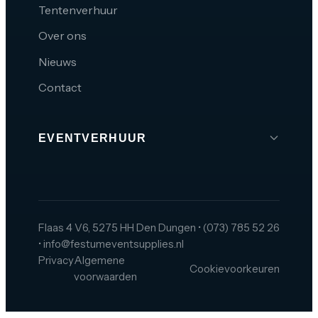
Tentenverhuur
Over ons
Nieuws
Contact
EVENTVERHUUR
Brabant
Den Bosch
Tilburg
Flaas 4 V6, 5275 HH Den Dungen
•
(073) 785 52 26
•
info@festumeventsupplies.nl
Eindhoven
Privacy
Algemene
Cookievoorkeuren
Breda
voorwaarden
Helmond