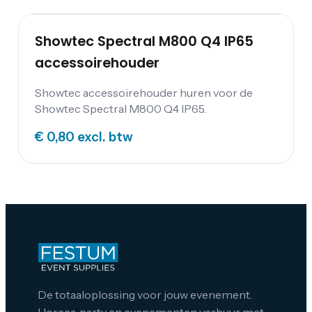
IP65 kan zowel staand als hangend worden
gebruikt want hij heeft een dubbele beugel.
Showtec Spectral M800 Q4 IP65
accessoirehouder
Showtec accessoirehouder huren voor de
Showtec Spectral M800 Q4 IP65.
€ 0,80
excl. btw
De totaaloplossing voor jouw evenement.
Horeca, party en evenementen verhuur met