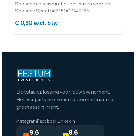
Showtec accessoirehouder huren voor de
Showtec Spectral M800 Q4 IP65.
€ 0,80
excl. btw
De totaaloplossing voor jouw evenement.
Horeca, party en evenementen verhuur met
groot assortiment.
Instagram
Facebook
LinkedIn
9.6
8.6
H
T