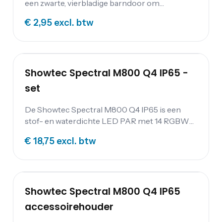
een zwarte, vierbladige barndoor om
handmatig de output te kunnen regelen van je
€ 2,95
excl. btw
Spectral M800 armatuur. Zijn degelijke
metalen constructie is ontworpen om de
gevaren van veelvoudig toeren te kunnen
overleven.
Showtec Spectral M800 Q4 IP65 -
set
De Showtec Spectral M800 Q4 IP65 is een
stof- en waterdichte LED PAR met 14 RGBW
LED's. De lamp heeft een PowerCON True1 in-
€ 18,75
excl. btw
en uitgang en een aansluiting voor DMX
aansturing. De Showtec Spectral M800 Q4
IP65 kan zowel staand als hangend worden
gebruikt want hij heeft een dubbele beugel.
Showtec Spectral M800 Q4 IP65
accessoirehouder