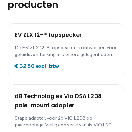
producten
EV ZLX 12-P topspeaker
De EV ZLX 12-P topspeaker is ontworpen voor
geluidsversterking in kleinere gelegenheden
zoals een verjaardag en als monitor voor op
€ 32,50
excl. btw
het podium.
dB Technologies Vio DSA L208
pole-mount adapter
Stapeladapter, voor 2x VIO L208 op
paalmontage. Veilig een serie van 4x VIO L208
stapelen wanneer deze op de VIO S118 of S118R