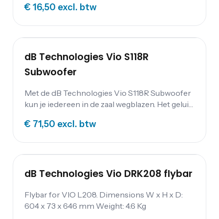
€ 16,50
excl. btw
is bevestigd. Afmetingen B x H x D: 532 x 177 x
453 Gewicht: 4 Kg
dB Technologies Vio S118R
Subwoofer
Met de dB Technologies Vio S118R Subwoofer
kun je iedereen in de zaal wegblazen. Het geluid
wat door de woofer naar buiten komt is helder
€ 71,50
excl. btw
in het laag en klinkt, zoals vele subwoofers nog
wel eens willen klinken, totaal niet modderig.
Het resultaat is daarom een diepe en donkere
bas die je met de regelaars op de subwoofer
nog bij kunt stellen. Bovendien heeft dB
dB Technologies Vio DRK208 flybar
Technologies de subwoofer zo ontworpen dat
hij zowel horizontaal als verticaal gebruikt kan
Flybar for VIO L208. Dimensions W x H x D:
worden.
604 x 73 x 646 mm Weight: 4.6 Kg