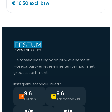
€ 16,50
excl. btw
De totaaloplossing voor jouw evenement.
Horeca, party en evenementen verhuur met
groot assortiment.
Instagram
Facebook
LinkedIn
9.6
8.6
H
T
Huren.nl
Telefoonboek.nl