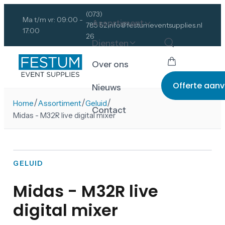
(073)
Ma t/m vr: 09:00 -
Assortiment
785 52
info@festumeventsupplies.nl
17:00
26
Diensten
Over ons
Offerte aan
Nieuws
/
/
/
Home
Assortiment
Geluid
Contact
Midas - M32R live digital mixer
GELUID
Midas - M32R live
digital mixer