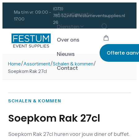
(073)
Ma t/m vr: 09:00 -
Assortiment
785 52
info@festumeventsupplies.nl
17:00
26
Diensten
Over ons
Offerte aan
Nieuws
/
/
/
Home
Assortiment
Schalen & kommen
Contact
Soepkom Rak 27cl
SCHALEN & KOMMEN
Soepkom Rak 27cl
Soepkom Rak 27cl huren voor jouw diner of buffet.