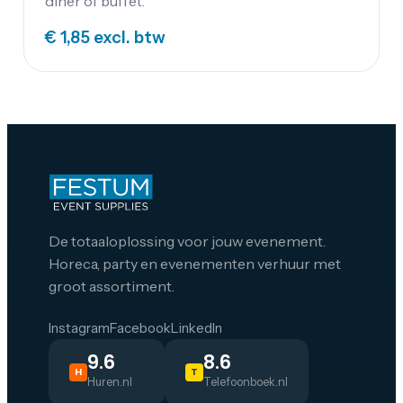
diner of buffet.
€ 1,85
excl. btw
De totaaloplossing voor jouw evenement.
Horeca, party en evenementen verhuur met
groot assortiment.
Instagram
Facebook
LinkedIn
9.6
8.6
H
T
Huren.nl
Telefoonboek.nl