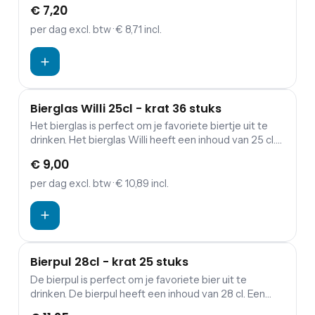
cl. Een bierfeest geven? Maak je feest compleet met
€ 7,20
onze bier pitchers, biertafels en bierbanken!
per dag
excl. btw
· € 8,71 incl.
Bierglas Willi 25cl - krat 36 stuks
Het bierglas is perfect om je favoriete biertje uit te
drinken. Het bierglas Willi heeft een inhoud van 25 cl.
Een bierfeest geven? Maak je feest compleet met
€ 9,00
onze bier pitchers, biertafels en bierbanken!
per dag
excl. btw
· € 10,89 incl.
Bierpul 28cl - krat 25 stuks
De bierpul is perfect om je favoriete bier uit te
drinken. De bierpul heeft een inhoud van 28 cl. Een
bierfeest geven? Maak je feest compleet met onze