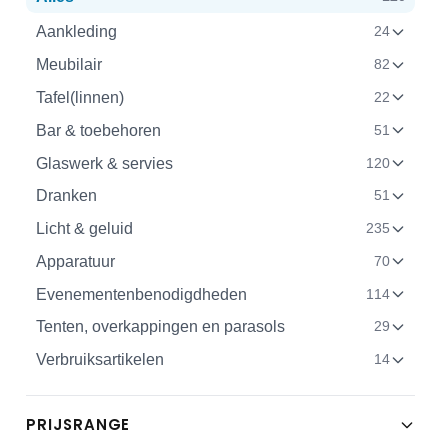
Aankleding
24
Meubilair
82
Tafel(linnen)
22
Bar & toebehoren
51
Glaswerk & servies
120
Dranken
51
Licht & geluid
235
Apparatuur
70
Evenementenbenodigdheden
114
Tenten, overkappingen en parasols
29
Verbruiksartikelen
14
PRIJSRANGE