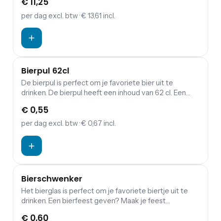
€ 11,25
bier pitchers, biertafels en bierbanken! De prijs van
Bierpul 28cl geldt inclusief schoonmaakkosten.
per dag
excl. btw
· € 13,61 incl.
Bierpul 62cl
De bierpul is perfect om je favoriete bier uit te
drinken. De bierpul heeft een inhoud van 62 cl. Een
bierfeest geven? Maak je feest compleet met onze
€ 0,55
bier pitchers, biertafels en bierbanken!
per dag
excl. btw
· € 0,67 incl.
Bierschwenker
Het bierglas is perfect om je favoriete biertje uit te
drinken. Een bierfeest geven? Maak je feest
compleet met onze bier pitchers, biertafels en
€ 0,60
bierbanken!