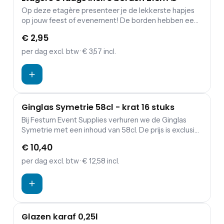
Op deze etagère presenteer je de lekkerste hapjes
op jouw feest of evenement! De borden hebben een
doorsnede van 21 cm.
€ 2,95
per dag
excl. btw
· € 3,57 incl.
Ginglas Symetrie 58cl - krat 16 stuks
Bij Festum Event Supplies verhuren we de Ginglas
Symetrie met een inhoud van 58cl. De prijs is exclusief
schoonmaakkosten.
€ 10,40
per dag
excl. btw
· € 12,58 incl.
Glazen karaf 0,25l