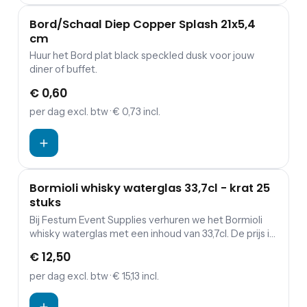
Bord/Schaal Diep Copper Splash 21x5,4
cm
Huur het Bord plat black speckled dusk voor jouw
diner of buffet.
€ 0,60
per dag
excl. btw
· € 0,73 incl.
Bormioli whisky waterglas 33,7cl - krat 25
stuks
Bij Festum Event Supplies verhuren we het Bormioli
whisky waterglas met een inhoud van 33,7cl. De prijs is
exclusief schoonmaakkosten.
€ 12,50
per dag
excl. btw
· € 15,13 incl.