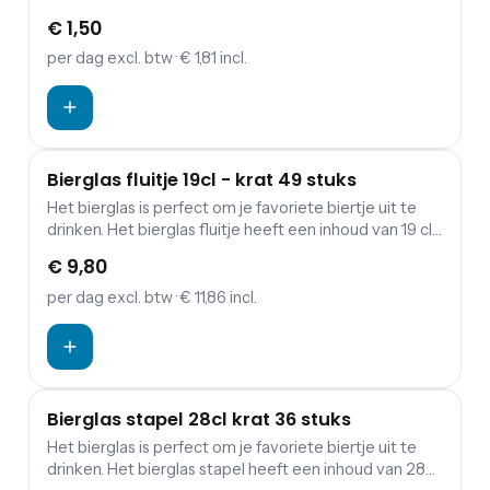
bierfeest van door de bierglazen te huren samen met
€ 1,50
deze bier pitchers.
per dag
excl. btw
· € 1,81 incl.
Bierglas fluitje 19cl - krat 49 stuks
Het bierglas is perfect om je favoriete biertje uit te
drinken. Het bierglas fluitje heeft een inhoud van 19 cl.
Een bierfeest geven? Maak je feest compleet met
€ 9,80
onze bier pitchers, biertafels en bierbanken!
per dag
excl. btw
· € 11,86 incl.
Bierglas stapel 28cl krat 36 stuks
Het bierglas is perfect om je favoriete biertje uit te
drinken. Het bierglas stapel heeft een inhoud van 28