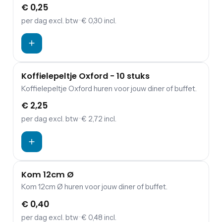
waarbij eten en drinken een belangrijke rol spelen?
€ 0,25
Dan is de kans groot dat je servies wilt huren. Festum
Event Supplies verhuur verschillende glazen, borden,
per dag
excl. btw
· € 0,30 incl.
en allerlei soorten bestek. Koffie schenken op jouw
feest of evenement? Dat doe je natuurlijk in deze
witte porseleinen koffiekopjes met een inhoud van 15
cl. De koffiekopjes kun je komen ophalen bij ons in
Den Dungen. Geen tijd? Bij ons is het ook mogelijk om
Koffielepeltje Oxford - 10 stuks
het te laten bezorgen. Hiervoor worden wel extra
Koffielepeltje Oxford huren voor jouw diner of buffet.
kosten in rekening gebracht.
€ 2,25
per dag
excl. btw
· € 2,72 incl.
Kom 12cm Ø
Kom 12cm Ø huren voor jouw diner of buffet.
€ 0,40
per dag
excl. btw
· € 0,48 incl.