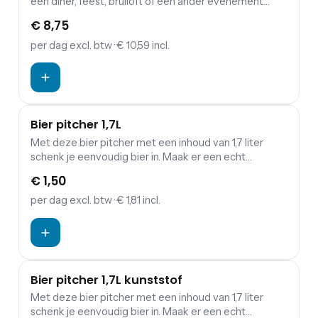
een diner, feest, bruiloft of een ander evenement
waarbij eten en drinken een belangrijke rol spelen?
€ 8,75
Dan is de kans groot dat je servies wilt huren. Festum
Event Supplies verhuurt daarnaast borden, en allerlei
per dag
excl. btw
· € 10,59 incl.
soorten bestek.
Bier pitcher 1,7L
Met deze bier pitcher met een inhoud van 1,7 liter
schenk je eenvoudig bier in. Maak er een echt
bierfeest van door de bierglazen te huren samen met
€ 1,50
deze bier pitchers.
per dag
excl. btw
· € 1,81 incl.
Bier pitcher 1,7L kunststof
Met deze bier pitcher met een inhoud van 1,7 liter
schenk je eenvoudig bier in. Maak er een echt