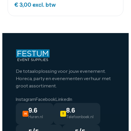
€ 3,00
excl. btw
De totaaloplossing voor jouw evenement.
Horeca, party en evenementen verhuur met
groot assortiment.
Instagram
Facebook
LinkedIn
9.6
8.6
H
T
Huren.nl
Telefoonboek.nl