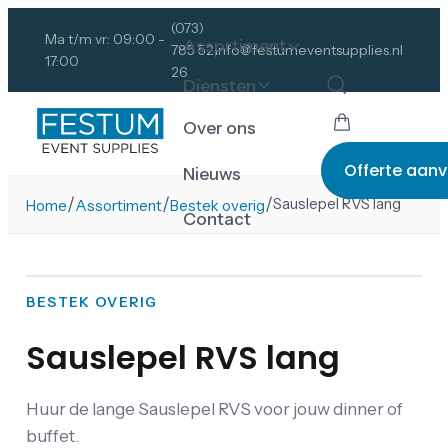
(073)
Ma t/m vr: 09:00 -
Assortiment
785 52
info@festumeventsupplies.nl
17:00
26
Diensten
Over ons
Offerte aan
Nieuws
/
/
/
Sauslepel RVS lang
Home
Assortiment
Bestek overig
Contact
BESTEK OVERIG
Sauslepel RVS lang
Huur de lange Sauslepel RVS voor jouw dinner of
buffet.