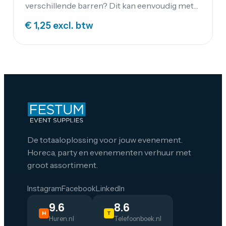
verschillende barren? Dit kan eenvoudig met
deze slangkoppeling van Gardena.
€ 1,25
excl. btw
De totaaloplossing voor jouw evenement.
Horeca, party en evenementen verhuur met
groot assortiment.
Instagram
Facebook
LinkedIn
9.6
8.6
H
T
Huren.nl
Telefoonboek.nl