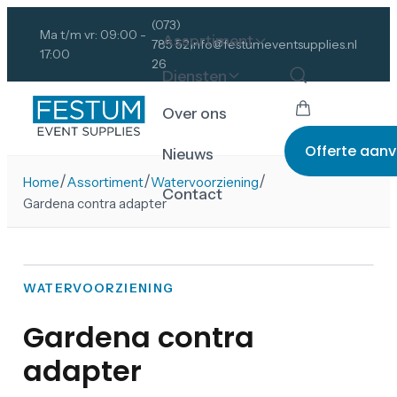
(073)
Ma t/m vr: 09:00 -
Assortiment
785 52
info@festumeventsupplies.nl
17:00
26
Diensten
Over ons
Offerte aan
Nieuws
/
/
/
Home
Assortiment
Watervoorziening
Contact
Gardena contra adapter
WATERVOORZIENING
Gardena contra
adapter