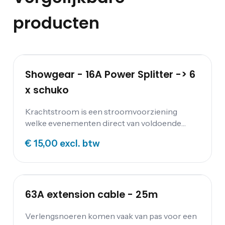
producten
Showgear - 16A Power Splitter -> 6
x schuko
Krachtstroom is een stroomvoorziening
welke evenementen direct van voldoende
stroom voorziet. Op diverse feestlocaties
€ 15,00
excl. btw
maar ook op aggregaten kun je deze 16
Ampère krachtstroomverdeler aansluiten.
63A extension cable - 25m
Verlengsnoeren komen vaak van pas voor een