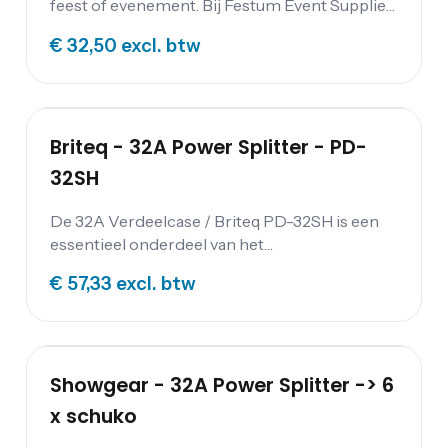
feest of evenement. Bij Festum Event Supplies
kun je verlengkabels (230 of 400 V), haspels,
€ 32,50
excl. btw
verdeeldozen en kabbelmatten.
Briteq - 32A Power Splitter - PD-
32SH
De 32A Verdeelcase / Briteq PD-32SH is een
essentieel onderdeel van het
evenementenapparatuur. Dit apparaat is een
€ 57,33
excl. btw
hoogwaardige verdeeloplossing die speciaal is
ontworpen om stroom veilig en betrouwbaar
te verdelen op evenementen. Het apparaat is
geschikt voor gebruik in diverse toepassingen,
zoals concerten, festivals, beurzen en andere
Showgear - 32A Power Splitter -> 6
evenementen waarbij meerdere apparaten
x schuko
van stroom moeten worden voorzien. Met de