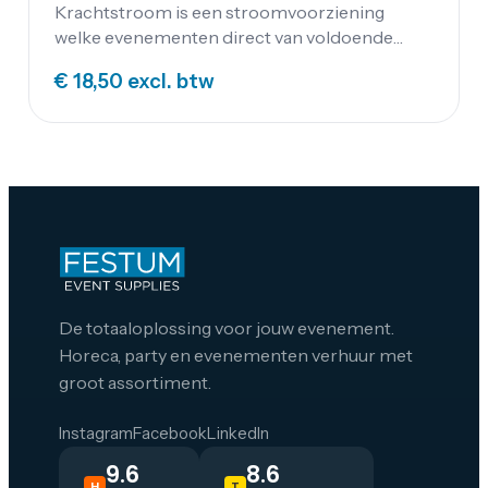
32A Verdeelcase / Briteq PD-32SH van
Krachtstroom is een stroomvoorziening
Festum Event Supplies beschik je over een
welke evenementen direct van voldoende
betrouwbare en krachtige oplossing voor het
stroom voorziet. Op diverse feestlocaties
verdelen van stroom op jouw evenement. Het
€ 18,50
excl. btw
maar ook op aggregaten kun je deze 32
apparaat is voorzien van hoogwaardige
Ampère krachtstroomverdeler aansluiten.
componenten en biedt uitstekende prestaties
en betrouwbaarheid. Deze 32A
krachtstroomverdeler heeft een kabel van
150cm met 32A aansluiting.
De totaaloplossing voor jouw evenement.
Horeca, party en evenementen verhuur met
groot assortiment.
Instagram
Facebook
LinkedIn
9.6
8.6
H
T