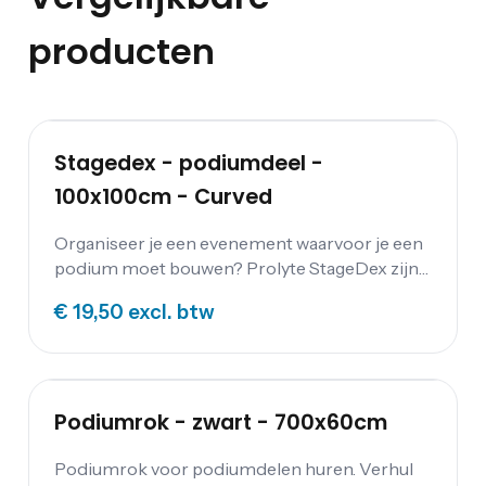
producten
Stagedex - podiumdeel -
100x100cm - Curved
Organiseer je een evenement waarvoor je een
podium moet bouwen? Prolyte StageDex zijn
zeer stevige decks voor het bouwen van podia
€ 19,50
excl. btw
en verhoogde vloeren. Huur je podium bij
Festum Event Supplies.
Podiumrok - zwart - 700x60cm
Podiumrok voor podiumdelen huren. Verhul