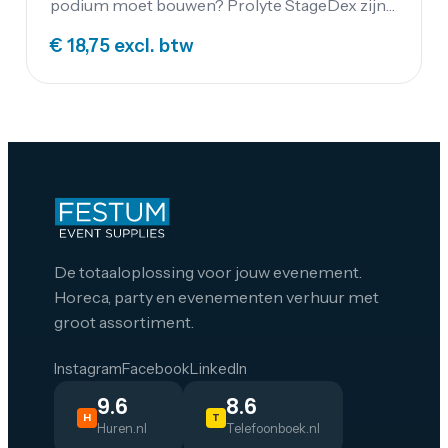
podium moet bouwen? Prolyte StageDex zijn
zeer stevige decks voor het bouwen van podia
€ 18,75
excl. btw
en verhoogde vloeren. Huur je podium bij
Festum Event Supplies.
De totaaloplossing voor jouw evenement.
Horeca, party en evenementen verhuur met
groot assortiment.
Instagram
Facebook
LinkedIn
9.6
8.6
H
T
Huren.nl
Telefoonboek.nl