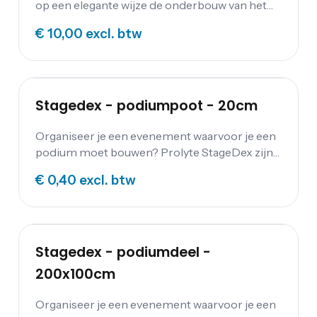
op een elegante wijze de onderbouw van het
podium.
€ 10,00
excl. btw
Stagedex - podiumpoot - 20cm
Organiseer je een evenement waarvoor je een
podium moet bouwen? Prolyte StageDex zijn
zeer stevige decks voor het bouwen van podia
€ 0,40
excl. btw
en verhoogde vloeren. Huur je podium bij
Festum Event Supplies.
Stagedex - podiumdeel -
200x100cm
Organiseer je een evenement waarvoor je een