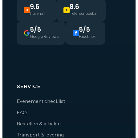
9.6
8.6
H
T
Huren.nl
Telefoonboek.nl
5/5
5/5
Google Reviews
Facebook
SERVICE
Evenement checklist
FAQ
Bestellen & afhalen
Transport & levering