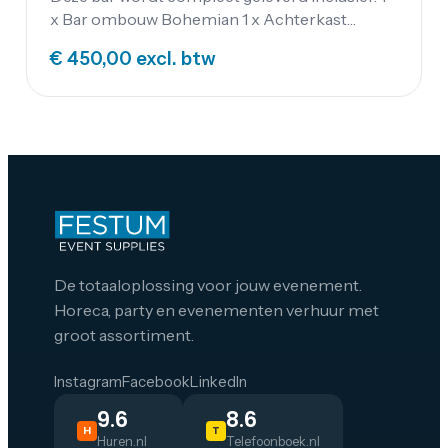
x Bar ombouw Bohemian 1 x Achterkast
120x40cm Bohemian 2 x Sokkel Bohemian
€ 450,00
excl. btw
80x40cm 1 x Mobiele biertap 2 x Koelkast
400L Voor deze bar heb je ongeveer een
ruimte nodig van 7m2. De bar is 380cm breed.
De totaaloplossing voor jouw evenement.
Horeca, party en evenementen verhuur met
groot assortiment.
Instagram
Facebook
LinkedIn
9.6
8.6
H
T
Huren.nl
Telefoonboek.nl