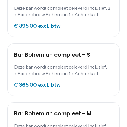
Deze bar wordt compleet geleverd inclusief: 2
x Bar ombouw Bohemian 1 x Achterkast
160x40cm Bohemian 2 x Achterkast
€ 895,00
excl. btw
120x40cm Bohemian 3 x Sokkel Bohemian
80x40cm 1 x Mobiele biertap 2 x Werkbar -
100cm - zwart 2 x Koelkast 400L 1 x Koelkast
330L Voor deze bar heb je ongeveer een
ruimte nodig van 13m2. De bar is 680cm
Bar Bohemian compleet - S
breed.
Deze bar wordt compleet geleverd inclusief: 1
x Bar ombouw Bohemian 1 x Achterkast
120x40cm Bohemian 1 x Mobiele biertap 1 x
€ 365,00
excl. btw
Koelkast 400L Voor deze bar heb je ongeveer
een ruimte nodig van 5m2.
Bar Bohemian compleet - M
Deze bar wordt compleet geleverd inclusief: 1