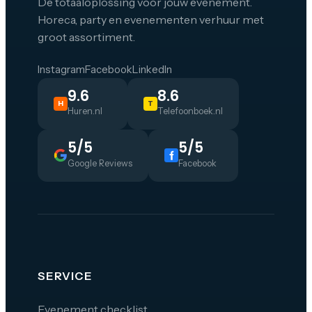
De totaaloplossing voor jouw evenement.
Horeca, party en evenementen verhuur met
groot assortiment.
Instagram
Facebook
LinkedIn
9.6
8.6
H
T
Huren.nl
Telefoonboek.nl
5/5
5/5
Google Reviews
Facebook
SERVICE
Evenement checklist