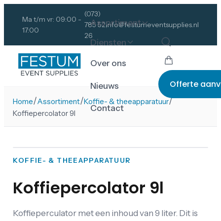
(073)
Ma t/m vr: 09:00 -
Assortiment
785 52
info@festumeventsupplies.nl
17:00
26
Diensten
Over ons
Offerte aan
Nieuws
/
/
/
Home
Assortiment
Koffie- & theeapparatuur
Contact
Koffiepercolator 9l
KOFFIE- & THEEAPPARATUUR
Koffiepercolator 9l
Koffieperculator met een inhoud van 9 liter. Dit is