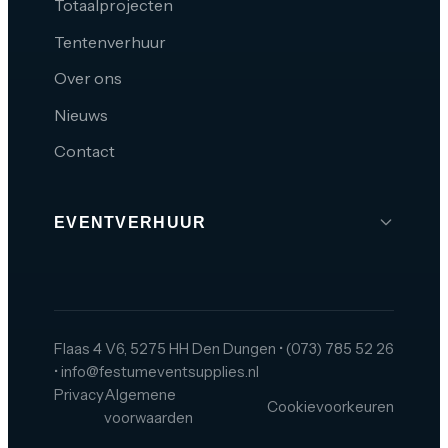
Totaalprojecten
Tentenverhuur
Over ons
Nieuws
Contact
EVENTVERHUUR
Brabant
Den Bosch
Tilburg
Flaas 4 V6, 5275 HH Den Dungen
•
(073) 785 52 26
•
info@festumeventsupplies.nl
Eindhoven
Privacy
Algemene
Cookievoorkeuren
Breda
voorwaarden