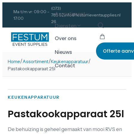
(073)
Ma t/m vr: 09:00 -
Assortiment
785 52
info@festumeventsupplies.nl
17:00
26
Diensten
Over ons
Offerte aan
Nieuws
/
/
/
Home
Assortiment
Keukenapparatuur
Contact
Pastakookapparaat 25l
KEUKENAPPARATUUR
Pastakookapparaat 25l
De behuizing is geheel gemaakt van mooi RVS en