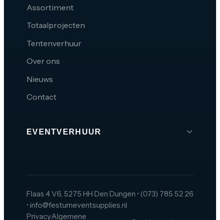
Assortiment
Totaalprojecten
Tentenverhuur
Over ons
Nieuws
Contact
EVENTVERHUUR
Brabant
Den Bosch
Tilburg
Flaas 4 V6, 5275 HH Den Dungen
•
(073) 785 52 26
•
info@festumeventsupplies.nl
Eindhoven
Privacy
Algemene